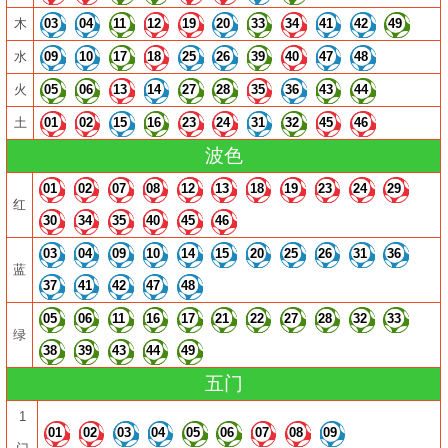
木
03
04
11
12
19
20
33
34
41
42
49
水
09
10
17
18
25
26
39
40
47
48
火
05
06
13
14
27
28
35
36
43
44
土
01
02
15
16
23
24
31
32
45
46
波色
01
02
07
08
12
13
18
19
23
24
29
红
30
34
35
40
45
46
03
04
09
10
14
15
20
25
26
31
36
蓝
37
41
42
47
48
05
06
11
16
17
21
22
27
28
32
33
绿
38
39
43
44
49
五门
1
01
02
03
04
05
06
07
08
09