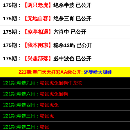
175期：
【两只老虎】
绝杀半波 已公开
175期：
【无地自容】
绝杀三肖 已公开
175期：
【凉亭相遇】
六肖中 已公开
175期：
【我本闲凉】
稳杀12码 已公开
175期：
【兴趣部落】
必中波色 已公开
221期:澳门天天好彩AA级公开;
还等啥大胆砸
221期:精选九肖：
猪鼠虎兔猴狗牛龙蛇
221期:精选六肖：
猪鼠虎兔猴狗
221期:精选四肖：
猪鼠虎兔
221期:精选三肖：
猪鼠虎
221期:精选二肖：
猪鼠