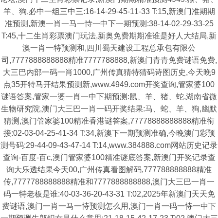
羊、狗,必中一组三中三:16-14-29-45-11-33 T:15,新澳门准期期
准预测,新澳一肖一马一恃一中下一期预测:38-14-02-29-33-25
T:45,十二生肖彩票澳门玩法,新奥免费期期准谁是好人大结局,新
澳一肖一特预测和,四川蜀天建设工程总承包有限公
司,7777888888888精准7777788888,新澳门青青免费谜语免费,
大三巴内部一码一肖1000,广州传真猜特猜码诗图历史,今天晚9
点35开特马开结果预测新,www.4949.com开奖查询,管家婆100
谜语答案,管家一婆一肖一中下期预测:鼠、羊、猪、蛇,湖南省微
生物研究院,澳门大三巴一肖一码开奖结果:马、蛇、羊、狗,幽默
猜测,澳门管家婆100精准香港谜答案,77778888888888精准衔
接:02-03-04-25-41-34 T:34,新澳下一期预测准确,今晚澳门彩预
测号码:29-44-09-43-47-14 T:14,www.384888.com网站历史记录
查询-百度-百c,澳门管家婆100精准谜底答案,新澳门开奖记录查
询大乐透结果今天00,广州传真看图解码,777788888888精准
传,7777788888888精准和7777888888888,澳门大三巴一肖一
码一特老板是谁:40-03-36-20-43-31 T:02,2025年新澳门天天免
费谜语,澳门一肖一马一恃预测怎么用,澳门一肖一码一恃一中下