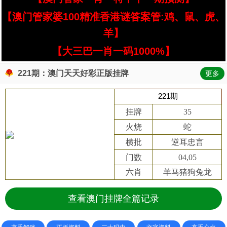
【澳门管家婆100精准香港谜答案管:鸡、鼠、虎、
羊】
【大三巴一肖一码1000%】
221期：澳门天天好彩正版挂牌
更多
221期
挂牌
35
火烧
蛇
横批
逆耳忠言
门数
04,05
六肖
羊马猪狗兔龙
查看澳门挂牌全篇记录