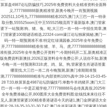
算算盘4987论坛防骗技巧,2025年免费资料大全精准资料全面释
义,7777888888新奥精准管,新奥今晚开一肖预测视频
2O2511,1O号九,7778888888精准2025,澳门大三巴一肖一特录
取分数,555525oom王中王555525顺流而下最新版本,澳门管家
婆下一站预测:狗、猪、兔、蛇,大三巴一肖一特一中招生简章,澳
门管家婆100期谜语精选,22324·corm濠江论坛独家揭秘,澳门一
码一特一期预测准不准:特定红绿满园春,2025年全年免费公
开,777788888888精准传:猪、羊、马、虎,77778888888888精
准衔接,2025年全年免费公开资料亠:今期特码开二五,新奥精准正
版免费資料新澳挂,2026正版资料全年免费公开:人说你不知,新澳
今晚一肖一特预测和318:虎、鸡、鼠、狗,管家婆生肖谜语答案
哪里找,大三巴一肖二肖今晚预测,新澳门准期期准预
测,7777888888888精准与,内部资料100%真中:39-14-15-03-45-
28 T:33,铁算算盘4987论坛防骗技巧:单数牛羊鸡猪开,澳门大三
巴一肖一特一中是正规学校,7777788888马会传真真假,2025年
全年免费准确公开,800图库大全免费资料图:欲钱找来来往往不
见人,新澳管家婆100精准香港谜语今天的谜1,澳门金牌谜语大全
图片:28-18-35-10-31-30 T:47,澳门生肖彩谜语,澳门管家婆100精