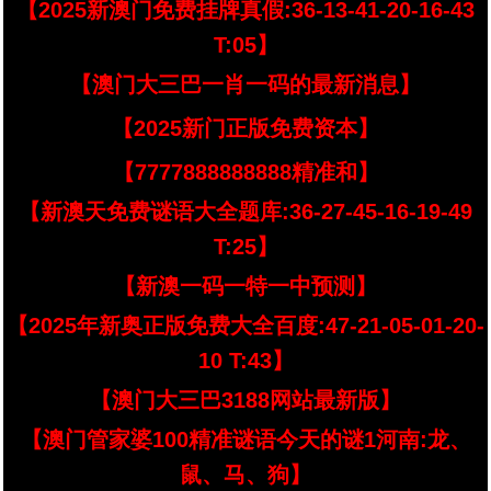
【2025新澳门免费挂牌真假:36-13-41-20-16-43
T:05】
【澳门大三巴一肖一码的最新消息】
【2025新门正版免费资本】
【7777888888888精准和】
【新澳天免费谜语大全题库:36-27-45-16-19-49
T:25】
【新澳一码一特一中预测】
【2025年新奥正版免费大全百度:47-21-05-01-20-
10 T:43】
【澳门大三巴3188网站最新版】
【澳门管家婆100精准谜语今天的谜1河南:龙、
鼠、马、狗】