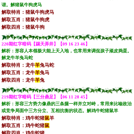
谐。解猪鼠牛狗虎马‌‌‌‌‌‌‌
解取特肖：猪鼠牛狗虎马
解取五肖：猪鼠牛狗虎
解取四肖：猪鼠牛狗
220期红字暗码【踢天弄井】【09 16 23 46】
解析：‌‌形容人本领极大能上天入地，也常用来调侃孩子顽皮捣蛋。
解龙牛羊兔马蛇‌‌‌‌‌‌‌
解取特肖：龙牛
羊
兔马蛇
解取五肖：龙牛
羊
兔马
解取四肖：龙牛
羊
兔
219期红字暗码【三分鼎足】【06 11 28 45】
解析：‌‌形容三方势力像鼎的三条腿一样并立对峙，常用来比喻政治
或竞争局面中三方分立、互相抗衡的状态。解鸡牛蛇猪鼠羊‌‌‌‌‌‌‌
解取特肖：鸡牛蛇猪
鼠
羊
解取五肖：鸡牛蛇猪
鼠
解取四肖：鸡牛蛇猪