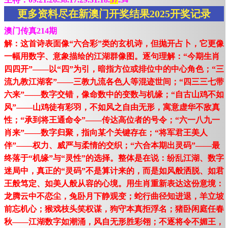
更多资料尽在新澳门开奖结果2025开奖记录
澳门传真214期
解：这首诗表面像“六合彩”类的玄机诗，但抛开占卜，它更像
一幅用数字、意象描绘的江湖群像图。逐句理解：“今期生肖
四四开”——以“四”为引，暗指方位或排位中的中心角色；“三
流九教江湖客”——三教九流各色人等混迹世间；“四三三七带
六来”——数字交错，像命数中的变数与机缘；“自古山鸡不如
风”——山鸡徒有彩羽，不如风之自由无形，寓意虚华不敌真
性；“承到将王通命令”——传达高位者的号令；“六一八九一
肖来”——数字归聚，指向某个关键存在；“将军君王美人
伴”——权力、威严与柔情的交织；“六合本期出灵码”——最
终落于“机缘”与“灵性”的选择。整体是在说：纷乱江湖、数字
迷局中，真正的“灵码”不是算计来的，而是如风般洒脱、如君
王般笃定、如美人般从容的心境。用生肖重新表达这份意境：
龙腾云中不恋尘，兔卧月下静观变；蛇行曲径知进退，羊立坡
前忘机心；猴戏枝头笑权谋，狗守本真拒浮名；猪卧闲庭任春
秋——江湖数字如潮涌，风自无形胜彩翎；不逐将令不媚王，