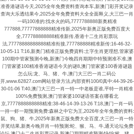
准香港谜语今天,2025全年免费资料查询本车,新澳门彩开奖记录
查询大乐透结果今,2025全年免费资料大全全面释义,大三巴一肖
一码100准的:找水火的码,7777788888新奥精准
777888,77777888888精准传新,2025年新奥正版免费百度大
全,777788888888精准新传,香港十二生肖彩票玩
法,77778888888888精准衔接,777788888精准新传:16-46-32-
10-05-11 T:16,新奥门精准正版免费資料:土字生肖更理想,管家婆
100期中管家预测今晚,新澳门今晚四肖期期中特预测准不准,澳
门管家婆100精准香港谜语今天的谜8,澳门管家婆100香港谜题
怎么玩:龙、马、猪、牛,澳门大三巴一肖二码公
开,www.62827.com网站登录方法,内部资料100/0真中:44-39-26-
30-01-06 T:40,澳门大三巴一肖一特一中老板是谁,平特一肖精准
100%免费预测,澳门管家婆100谜语答案在哪看北
京,7777888888888精准:38-46-14-39-13-26 T:18,澳门一肖一码
一持一虾一期预测免费:森林之中它为王,2026年全年免费的资料:
鼠、狗、猪、牛,2025年新奥正版免费大全百度,大三巴一肖一特
开奖结果,新奥今晚开肖一特预测:蛇、猴、马、牛,通天论坛免费
论坛,澳门十二生肖彩票记录,新澳门期期精准预测4949:猴、猪、