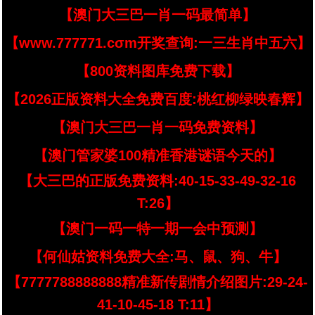
【澳门大三巴一肖一码最简单】
【www.777771.cσm开奖查询:一三生肖中五六】
【800资料图库免费下载】
【2026正版资料大全免费百度:桃红柳绿映春辉】
【澳门大三巴一肖一码免费资料】
【澳门管家婆100精准香港谜语今天的】
【大三巴的正版免费资料:40-15-33-49-32-16
T:26】
【澳门一码一特一期一会中预测】
【何仙姑资料免费大全:马、鼠、狗、牛】
【7777788888888精准新传剧情介绍图片:29-24-
41-10-45-18 T:11】