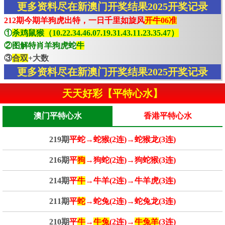
更多资料尽在新澳门开奖结果2025开奖记录
212期今期羊狗虎出特，一日千里如旋风
开牛06准
①
杀鸡鼠猴（10.22.34.46.07.19.31.43.11.23.35.47）
②图解特肖羊狗虎蛇
牛
③
合双
+大数
更多资料尽在新澳门开奖结果2025开奖记录
天天好彩【平特心水】
澳门平特心水
香港平特心水
219期
平蛇→蛇猴(2连)→蛇猴龙(3连)
216期
平
狗
→狗蛇(2连)→狗蛇猴(3连)
214期
平
牛
→牛羊(2连)→牛羊虎(3连)
211期
平
蛇
→蛇兔(2连)→蛇兔龙(3连)
210期
平
牛
→
牛兔
(2连)→
牛兔羊
(3连)