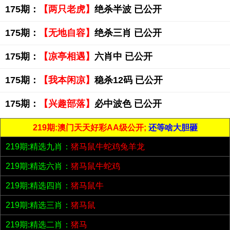
175期：
【两只老虎】
绝杀半波 已公开
175期：
【无地自容】
绝杀三肖 已公开
175期：
【凉亭相遇】
六肖中 已公开
175期：
【我本闲凉】
稳杀12码 已公开
175期：
【兴趣部落】
必中波色 已公开
219期:澳门天天好彩AA级公开;
还等啥大胆砸
219期:精选九肖：
猪马鼠牛蛇鸡兔羊龙
219期:精选六肖：
猪马鼠牛蛇鸡
219期:精选四肖：
猪马鼠牛
219期:精选三肖：
猪马鼠
219期:精选二肖：
猪马