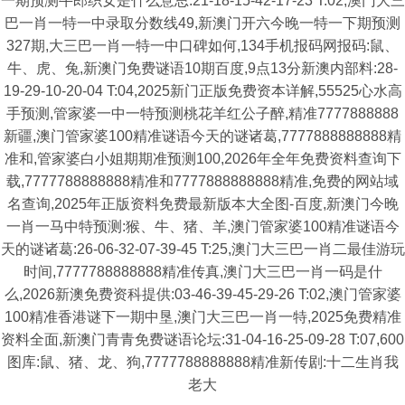
一期预测牛郎织女是什么意思:21-18-15-42-17-23 T:02,澳门大三
巴一肖一特一中录取分数线49,新澳门开六今晚一特一下期预测
327期,大三巴一肖一特一中口碑如何,134手机报码网报码:鼠、
牛、虎、兔,新澳门免费谜语10期百度,9点13分新澳内部料:28-
19-29-10-20-04 T:04,2025新门正版免费资本详解,55525心水高
手预测,管家婆一中一特预测桃花羊红公子醉,精准7777888888
新疆,澳门管家婆100精准谜语今天的谜诸葛,7777888888888精
准和,管家婆白小姐期期准预测100,2026年全年免费资料查询下
载,7777788888888精准和7777888888888精准,免费的网站域
名查询,2025年正版资料免费最新版本大全图-百度,新澳门今晚
一肖一马中特预测:猴、牛、猪、羊,澳门管家婆100精准谜语今
天的谜诸葛:26-06-32-07-39-45 T:25,澳门大三巴一肖二最佳游玩
时间,7777788888888精准传真,澳门大三巴一肖一码是什
么,2026新澳免费资科提供:03-46-39-45-29-26 T:02,澳门管家婆
100精准香港谜下一期中垦,澳门大三巴一肖一特,2025免费精准
资料全面,新澳门青青免费谜语论坛:31-04-16-25-09-28 T:07,600
图库:鼠、猪、龙、狗,7777788888888精准新传剧:十二生肖我
老大