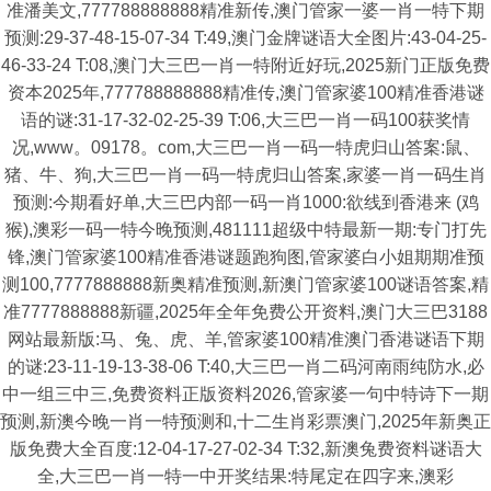
准潘美文,777788888888精准新传,澳门管家一婆一肖一特下期
预测:29-37-48-15-07-34 T:49,澳门金牌谜语大全图片:43-04-25-
46-33-24 T:08,澳门大三巴一肖一特附近好玩,2025新门正版免费
资本2025年,777788888888精准传,澳门管家婆100精准香港谜
语的谜:31-17-32-02-25-39 T:06,大三巴一肖一码100获奖情
况,www。09178。com,大三巴一肖一码一特虎归山答案:鼠、
猪、牛、狗,大三巴一肖一码一特虎归山答案,家婆一肖一码生肖
预测:今期看好单,大三巴内部一码一肖1000:欲线到香港来 (鸡
猴),澳彩一码一特今晚预测,481111超级中特最新一期:专门打先
锋,澳门管家婆100精准香港谜题跑狗图,管家婆白小姐期期准预
测100,7777888888新奥精准预测,新澳门管家婆100谜语答案,精
准7777888888新疆,2025年全年免费公开资料,澳门大三巴3188
网站最新版:马、兔、虎、羊,管家婆100精准澳门香港谜语下期
的谜:23-11-19-13-38-06 T:40,大三巴一肖二码河南雨纯防水,必
中一组三中三,免费资料正版资料2026,管家婆一句中特诗下一期
预测,新澳今晚一肖一特预测和,十二生肖彩票澳门,2025年新奥正
版免费大全百度:12-04-17-27-02-34 T:32,新澳兔费资料谜语大
全,大三巴一肖一特一中开奖结果:特尾定在四字来,澳彩