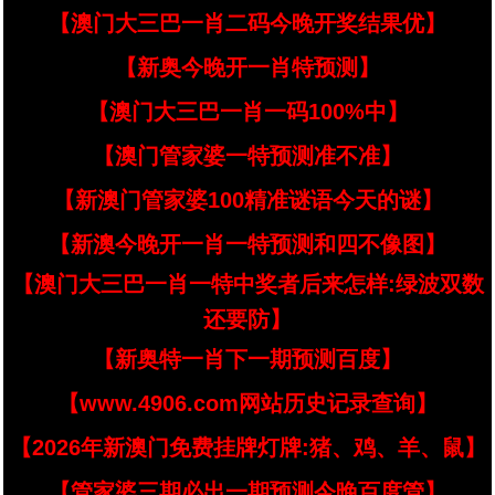
【澳门大三巴一肖二码今晚开奖结果优】
【新奥今晚开一肖特预测】
【澳门大三巴一肖一码100%中】
【澳门管家婆一特预测准不准】
【新澳门管家婆100精准谜语今天的谜】
【新澳今晚开一肖一特预测和四不像图】
【澳门大三巴一肖一特中奖者后来怎样:绿波双数
还要防】
【新奥特一肖下一期预测百度】
【www.4906.com网站历史记录查询】
【2026年新澳门免费挂牌灯牌:猪、鸡、羊、鼠】
【管家婆三期必出一期预测今晚百度管】