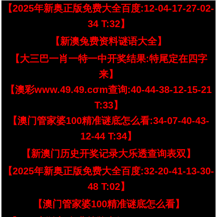
【2025年新奥正版免费大全百度:12-04-17-27-02-
34 T:32】
【新澳兔费资料谜语大全】
【大三巴一肖一特一中开奖结果:特尾定在四字
来】
【澳彩www.49.49.cσm查询:40-44-38-12-15-21
T:33】
【澳门管家婆100精准谜底怎么看:34-07-40-43-
12-44 T:34】
【新澳门历史开奖记录大乐透查询表双】
【2025年新奥正版免费大全百度:32-20-41-13-30-
48 T:02】
【澳门管家婆100精准谜底怎么看】