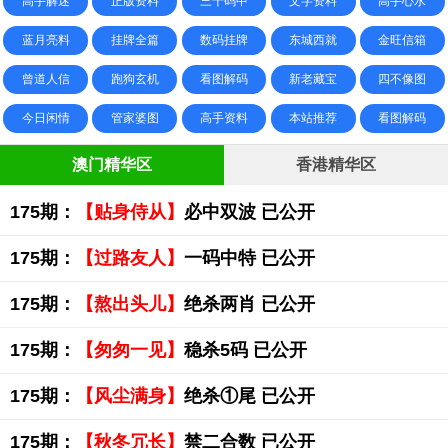
高手解迷
正版资料
三十码中
文字资料
高手心水
蓝月亮料
挂牌全篇
数码挂牌
东城西就
金旺信箱
曾道人信
跑狗玄机
看图解码
新老藏宝
四不像图
今日闲情
管家婆图
高手资料
本站推荐
看图解码
澳门精华区
香港精华区
175期：
【贴身侍从】
必中双波 已公开
175期：
【过路友人】
一码中特 已公开
175期：
【熬出头儿】
绝杀两肖 已公开
175期：
【匆匆一见】
稳杀5码 已公开
175期：
【风尘满身】
绝杀①尾 已公开
175期：
【秋冬冗长】
禁二合数 已公开