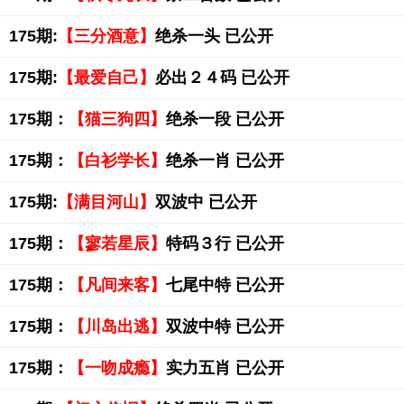
175期:
【三分酒意】
绝杀一头 已公开
175期:
【最爱自己】
必出２４码 已公开
175期：
【猫三狗四】
绝杀一段 已公开
175期：
【白衫学长】
绝杀一肖 已公开
175期:
【满目河山】
双波中 已公开
175期：
【寥若星辰】
特码３行 已公开
175期：
【凡间来客】
七尾中特 已公开
175期：
【川岛出逃】
双波中特 已公开
175期：
【一吻成瘾】
实力五肖 已公开