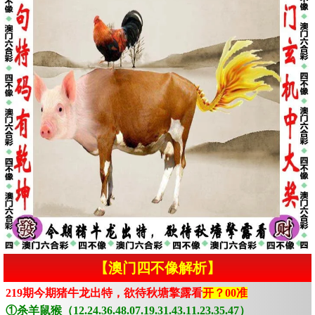
【澳门四不像解析】
219期今期猪牛龙出特，欲待秋塘擎露看
开？00准
①杀羊鼠猴（12.24.36.48.07.19.31.43.11.23.35.47）