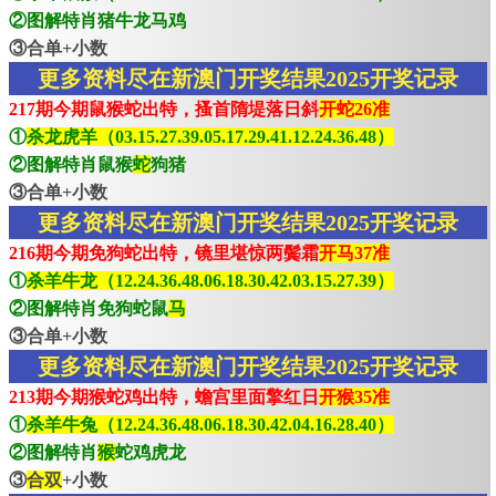
②图解特肖猪牛龙马鸡
③合单+小数
更多资料尽在新澳门开奖结果2025开奖记录
217期今期鼠猴蛇出特，搔首隋堤落日斜
开蛇26准
①
杀龙虎羊（03.15.27.39.05.17.29.41.12.24.36.48）
②图解特肖鼠猴
蛇
狗猪
③合单+小数
更多资料尽在新澳门开奖结果2025开奖记录
216期今期免狗蛇出特，镜里堪惊两鬓霜
开马37准
①
杀羊牛龙（12.24.36.48.06.18.30.42.03.15.27.39）
②图解特肖免狗蛇鼠
马
③合单+小数
更多资料尽在新澳门开奖结果2025开奖记录
213期今期猴蛇鸡出特，蟾宫里面擎红日
开猴35准
①
杀羊牛兔（12.24.36.48.06.18.30.42.04.16.28.40）
②图解特肖
猴
蛇鸡虎龙
③
合双
+小数